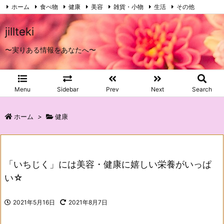
ホーム
食べ物
健康
美容
雑貨・小物
生活
その他
プライバシーポリシー
お問い合わせ
RSS
Feedly
jillteki
〜実りある情報をあなたへ〜
Menu
Sidebar
Prev
Next
Search
ホーム
>
健康
「いちじく」には美容・健康に嬉しい栄養がいっぱ
い☆
2021年5月16日
2021年8月7日