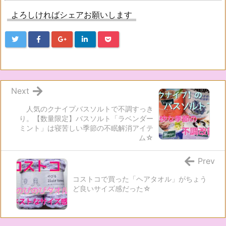
よろしければシェアお願いします
Next
人気のクナイプバスソルトで不調すっき
り。【数量限定】バスソルト「ラベンダー
ミント」は寝苦しい季節の不眠解消アイテ
ム☆
Prev
コストコで買った「ヘアタオル」がちょう
ど良いサイズ感だった☆