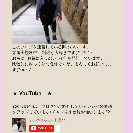
このブログを運営しているjillといいます。
栄養士歴20年！料理が大好きです( *´艸｀)
おもに “お気に入りのレシピ” を発信しています♪
比較的にざっくりな性格ですが、よろしくお願いしま
す(*･ω･)ﾉ
★ YouTube ★
YouTubeでは、ブログでご紹介しているレシピの動画
をアップしています♪チャンネル登録お願いします♡