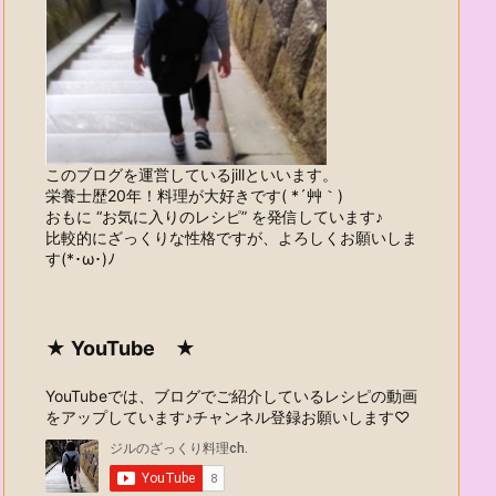
このブログを運営しているjillといいます。
栄養士歴20年！料理が大好きです( *´艸｀)
おもに “お気に入りのレシピ” を発信しています♪
比較的にざっくりな性格ですが、よろしくお願いしま
す(*･ω･)ﾉ
★ YouTube ★
YouTubeでは、ブログでご紹介しているレシピの動画
をアップしています♪チャンネル登録お願いします♡