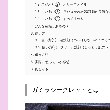
1.2.
こだわり② オリーブオイル
1.3.
こだわり③ 選び抜かれた20種類の良質な
1.4.
こだわり④ すべて手作り
2.
どんな種類があるの？
3.
使い方
3.1.
使い方① 泡洗顔（つっぱらないのにつる
3.2.
使い方② クリーム洗顔（しっとり肌のレ
4.
保存方法
5.
実際に使っている感想
6.
あとがき
ガミラシークレットとは