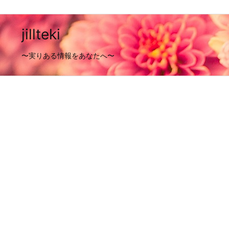
jillteki
〜実りある情報をあなたへ〜