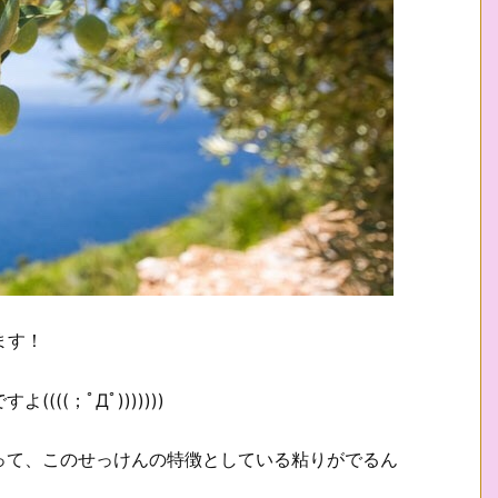
ます！
(；ﾟДﾟ)))))))
って、このせっけんの特徴としている粘りがでるん