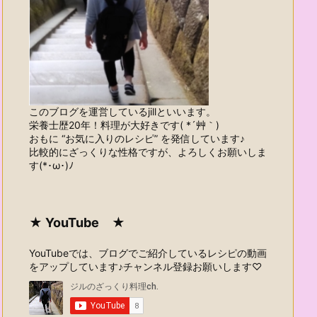
このブログを運営しているjillといいます。
栄養士歴20年！料理が大好きです( *´艸｀)
おもに “お気に入りのレシピ” を発信しています♪
比較的にざっくりな性格ですが、よろしくお願いしま
す(*･ω･)ﾉ
★ YouTube ★
YouTubeでは、ブログでご紹介しているレシピの動画
をアップしています♪チャンネル登録お願いします♡