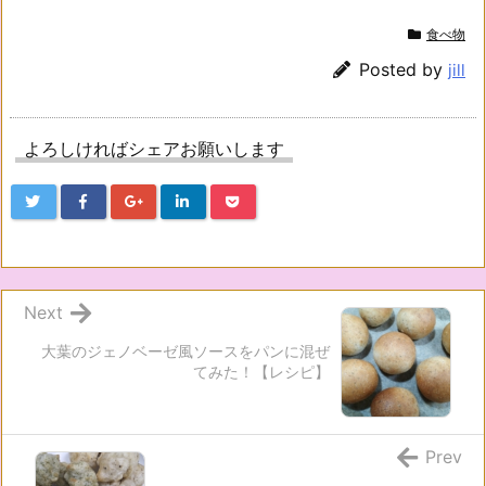
食べ物
Posted by
jill
よろしければシェアお願いします
Next
大葉のジェノベーゼ風ソースをパンに混ぜ
てみた！【レシピ】
Prev