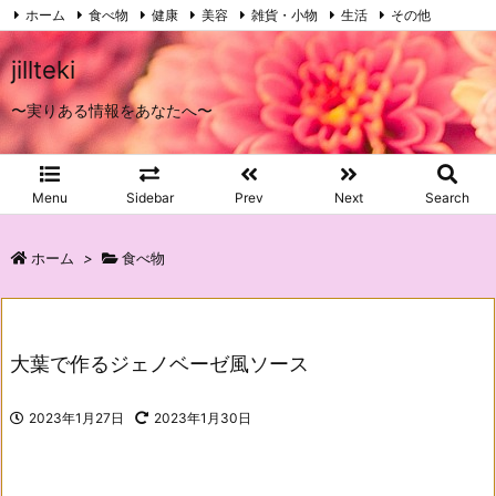
ホーム
食べ物
健康
美容
雑貨・小物
生活
その他
プライバシーポリシー
お問い合わせ
RSS
Feedly
jillteki
〜実りある情報をあなたへ〜
Menu
Sidebar
Prev
Next
Search
ホーム
>
食べ物
大葉で作るジェノベーゼ風ソース
2023年1月27日
2023年1月30日